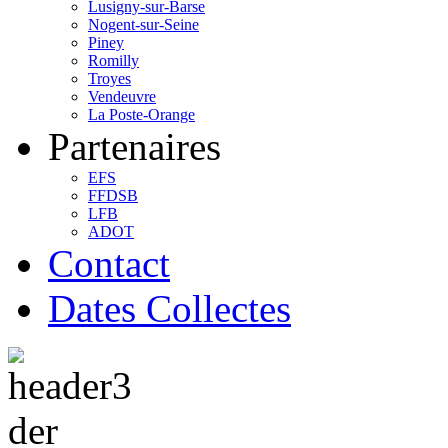
Lusigny-sur-Barse
Nogent-sur-Seine
Piney
Romilly
Troyes
Vendeuvre
La Poste-Orange
Partenaires
EFS
FFDSB
LFB
ADOT
Contact
Dates Collectes