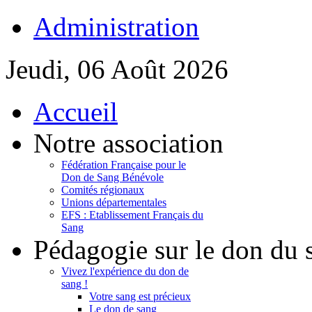
Administration
Jeudi, 06 Août 2026
Accueil
Notre association
Fédération Française pour le
Don de Sang Bénévole
Comités régionaux
Unions départementales
EFS : Etablissement Français du
Sang
Pédagogie sur le don du 
Vivez l'expérience du don de
sang !
Votre sang est précieux
Le don de sang