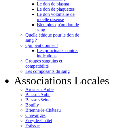
Le don de plasma
Le don de plaquettes
Le don volontaire de
moelle osseuse
Bien plus qu'un don de
sang...
Quelle éthique pour le don de
sang ?
Qui peut donner ?
Les principales contre-
indications
Groupes sanguins et
compatibilité
Les composants du sang
Associations Locales
Arcis-sur-Aube
Bar-sur-Aube
Bar-sur-Seine
Bouilly
Brienne-le-Château
Chavanges
Ervy-le-Châtel
Estissac