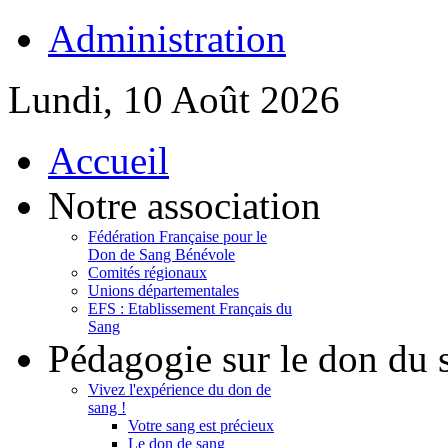
Administration
Lundi, 10 Août 2026
Accueil
Notre association
Fédération Française pour le
Don de Sang Bénévole
Comités régionaux
Unions départementales
EFS : Etablissement Français du
Sang
Pédagogie sur le don du 
Vivez l'expérience du don de
sang !
Votre sang est précieux
Le don de sang