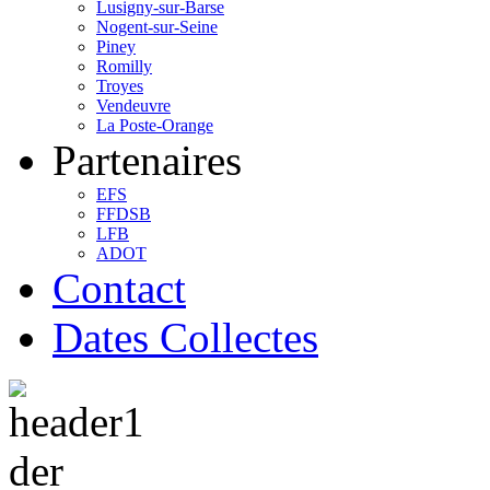
Lusigny-sur-Barse
Nogent-sur-Seine
Piney
Romilly
Troyes
Vendeuvre
La Poste-Orange
Partenaires
EFS
FFDSB
LFB
ADOT
Contact
Dates Collectes