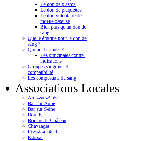
Le don de plasma
Le don de plaquettes
Le don volontaire de
moelle osseuse
Bien plus qu'un don de
sang...
Quelle éthique pour le don de
sang ?
Qui peut donner ?
Les principales contre-
indications
Groupes sanguins et
compatibilité
Les composants du sang
Associations Locales
Arcis-sur-Aube
Bar-sur-Aube
Bar-sur-Seine
Bouilly
Brienne-le-Château
Chavanges
Ervy-le-Châtel
Estissac