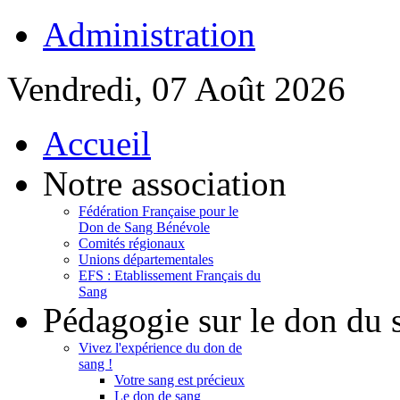
Administration
Vendredi, 07 Août 2026
Accueil
Notre association
Fédération Française pour le
Don de Sang Bénévole
Comités régionaux
Unions départementales
EFS : Etablissement Français du
Sang
Pédagogie sur le don du 
Vivez l'expérience du don de
sang !
Votre sang est précieux
Le don de sang