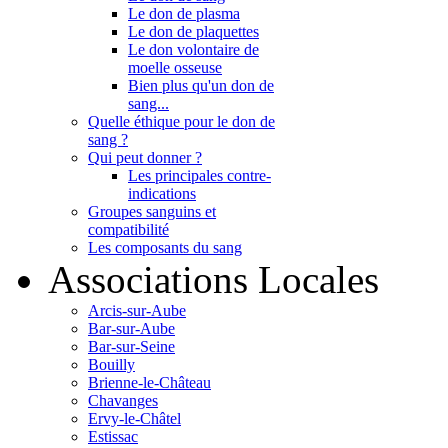
Le don de plasma
Le don de plaquettes
Le don volontaire de
moelle osseuse
Bien plus qu'un don de
sang...
Quelle éthique pour le don de
sang ?
Qui peut donner ?
Les principales contre-
indications
Groupes sanguins et
compatibilité
Les composants du sang
Associations Locales
Arcis-sur-Aube
Bar-sur-Aube
Bar-sur-Seine
Bouilly
Brienne-le-Château
Chavanges
Ervy-le-Châtel
Estissac