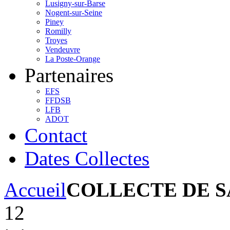
Lusigny-sur-Barse
Nogent-sur-Seine
Piney
Romilly
Troyes
Vendeuvre
La Poste-Orange
Partenaires
EFS
FFDSB
LFB
ADOT
Contact
Dates Collectes
Accueil
COLLECTE DE 
12