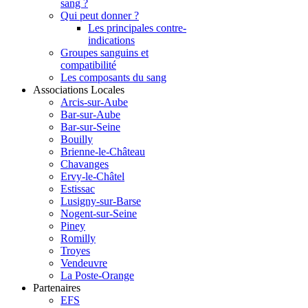
sang ?
Qui peut donner ?
Les principales contre-
indications
Groupes sanguins et
compatibilité
Les composants du sang
Associations Locales
Arcis-sur-Aube
Bar-sur-Aube
Bar-sur-Seine
Bouilly
Brienne-le-Château
Chavanges
Ervy-le-Châtel
Estissac
Lusigny-sur-Barse
Nogent-sur-Seine
Piney
Romilly
Troyes
Vendeuvre
La Poste-Orange
Partenaires
EFS