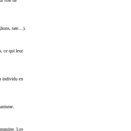
ur rôle de
glions, rate…).
, ce qui leur
n individu en
ganisme.
sanguine. Les