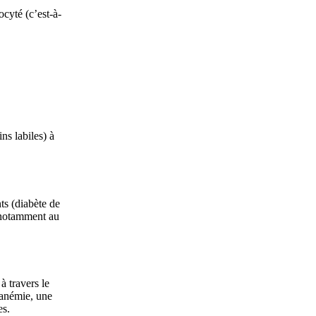
ocyté (c’est-à-
ns labiles) à
ts (diabète de
, notamment au
à travers le
 anémie, une
es.