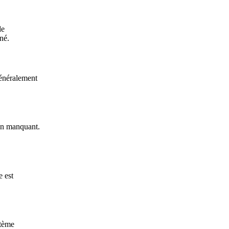
de
né.
généralement
ion manquant.
e est
stème