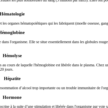
cellules les plus nombreuses du sang (5 millions par mm3). Elles ont po
Hématologie
 et les organes hématopoïétiques qui les fabriquent (moelle osseuse, gan
Hémoglobine
dans l'organisme. Elle se situe essentiellement dans les globules rouges
Hémolyse
s au cours de laquelle l'hémoglobine est libérée dans le plasma. Chez u
20 jours.
Hépatite
onsommation d’alcool trop importante ou un trouble immunitaire de l'or
Hormone
ine à la suite d’une stimulation et libérée dans l'organisme par voie 