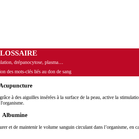
LOSSAIRE
lation, drépanocytose, plasma…
ion des mots-clés liés au don de sang
Acupuncture
âce à des aiguilles insérées à la surface de la peau, active la stimulati
 l'organisme.
Albumine
aurer et de maintenir le volume sanguin circulant dans l’organisme, en ca