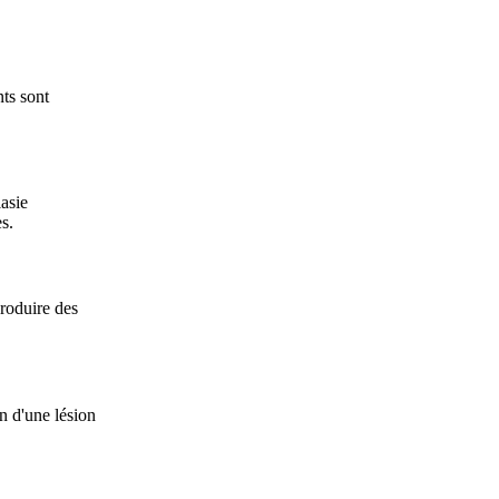
ts sont
lasie
s.
produire des
n d'une lésion