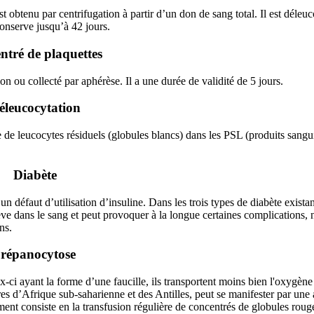
obtenu par centrifugation à partir d’un don de sang total. Il est déleuc
conserve jusqu’à 42 jours.
ntré de plaquettes
on ou collecté par aphérèse. Il a une durée de validité de 5 jours.
éleucocytation
de leucocytes résiduels (globules blancs) dans les PSL (produits sangui
Diabète
 défaut d’utilisation d’insuline. Dans les trois types de diabète existan
élève dans le sang et peut provoquer à la longue certaines complications
ns.
répanocytose
i ayant la forme d’une faucille, ils transportent moins bien l'oxygène 
ires d’Afrique sub-saharienne et des Antilles, peut se manifester par une
tement consiste en la transfusion régulière de concentrés de globules roug