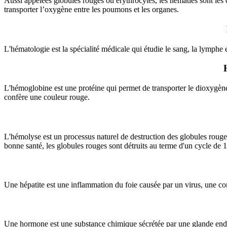
Aussi appelées globules rouges ou érythrocytes, les hématies sont les 
transporter l’oxygène entre les poumons et les organes.
L'hématologie est la spécialité médicale qui étudie le sang, la lymphe
L'hémoglobine est une protéine qui permet de transporter le dioxygène 
confère une couleur rouge.
L'hémolyse est un processus naturel de destruction des globules rouge
bonne santé, les globules rouges sont détruits au terme d'un cycle de 1
Une hépatite est une inflammation du foie causée par un virus, une c
Une hormone est une substance chimique sécrétée par une glande endocr