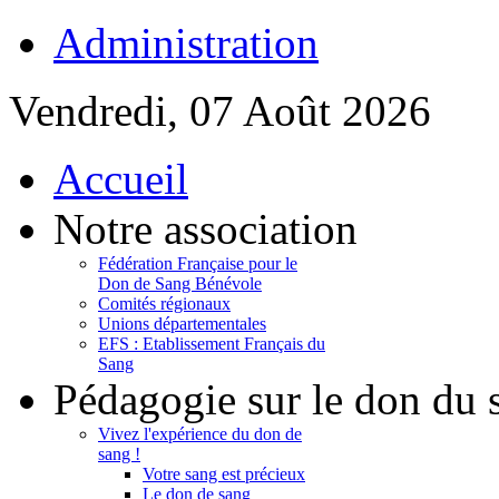
Administration
Vendredi, 07 Août 2026
Accueil
Notre association
Fédération Française pour le
Don de Sang Bénévole
Comités régionaux
Unions départementales
EFS : Etablissement Français du
Sang
Pédagogie sur le don du 
Vivez l'expérience du don de
sang !
Votre sang est précieux
Le don de sang