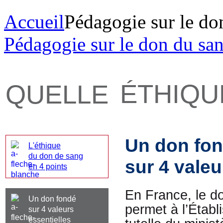
Accueil
Pédagogie sur le do
Pédagogie sur le don du sa
ÉTHIQ
QUELLE
Un don fo
L'éthique
du don de sang
sur 4 valeu
en 4 points
En France, le do
Un don fondé
permet à l’Établ
sur 4 valeurs
essentielles