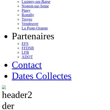
Lusigny-sur-Barse
Nogent-sur-Seine
Piney
Romilly
Troyes
Vendeuvre
La Poste-Orange
Partenaires
EFS
FFDSB
LFB
ADOT
Contact
Dates Collectes