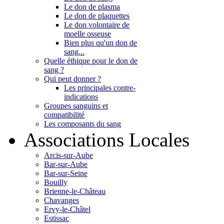
Le don de plasma
Le don de plaquettes
Le don volontaire de
moelle osseuse
Bien plus qu'un don de
sang...
Quelle éthique pour le don de
sang ?
Qui peut donner ?
Les principales contre-
indications
Groupes sanguins et
compatibilité
Les composants du sang
Associations Locales
Arcis-sur-Aube
Bar-sur-Aube
Bar-sur-Seine
Bouilly
Brienne-le-Château
Chavanges
Ervy-le-Châtel
Estissac