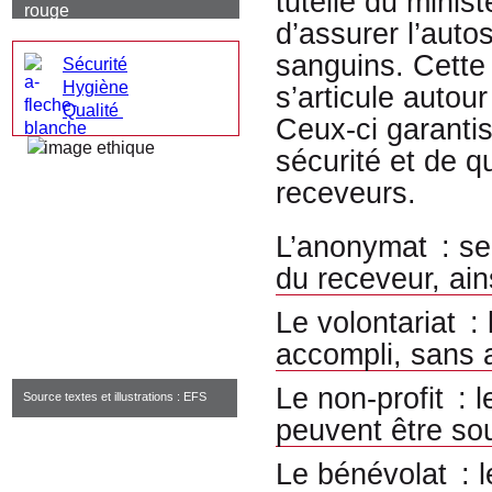
tutelle du minis
d’assurer l’auto
sanguins. Cette 
Sécurité
Hygiène
s’articule autou
Qualité
Ceux-ci garanti
sécurité et de q
receveurs.
L’anonymat : seu
du receveur, ai
Le volontariat :
accompli, sans 
Le non-profit : 
Source textes et illustrations : EFS
peuvent être sou
Le bénévolat : 