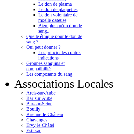
Le don de plasma
Le don de plaquettes
Le don volontaire de
moelle osseuse
Bien plus qu'un don de
sang...
Quelle éthique pour le don de
sang ?
Qui peut donner ?
Les principales contre-
indications
Groupes sanguins et
compatibilité
Les composants du sang
Associations Locales
Arcis-sur-Aube
Bar-sur-Aube
Bar-sur-Seine
Bouilly
Brienne-le-Château
Chavanges
Ervy-le-Châtel
Estissac