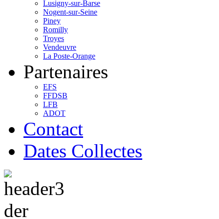
Lusigny-sur-Barse
Nogent-sur-Seine
Piney
Romilly
Troyes
Vendeuvre
La Poste-Orange
Partenaires
EFS
FFDSB
LFB
ADOT
Contact
Dates Collectes