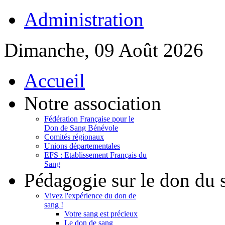
Administration
Dimanche, 09 Août 2026
Accueil
Notre association
Fédération Française pour le
Don de Sang Bénévole
Comités régionaux
Unions départementales
EFS : Etablissement Français du
Sang
Pédagogie sur le don du 
Vivez l'expérience du don de
sang !
Votre sang est précieux
Le don de sang