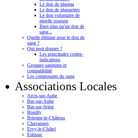
Le don de plasma
Le don de plaquettes
Le don volontaire de
moelle osseuse
Bien plus qu'un don de
sang...
Quelle éthique pour le don de
sang ?
Qui peut donner ?
Les principales contre-
indications
Groupes sanguins et
compatibilité
Les composants du sang
Associations Locales
Arcis-sur-Aube
Bar-sur-Aube
Bar-sur-Seine
Bouilly
Brienne-le-Château
Chavanges
Ervy-le-Châtel
Estissac