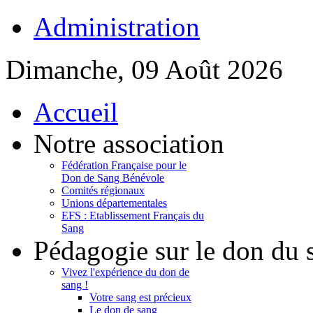
Administration
Dimanche, 09 Août 2026
Accueil
Notre association
Fédération Française pour le
Don de Sang Bénévole
Comités régionaux
Unions départementales
EFS : Etablissement Français du
Sang
Pédagogie sur le don du 
Vivez l'expérience du don de
sang !
Votre sang est précieux
Le don de sang