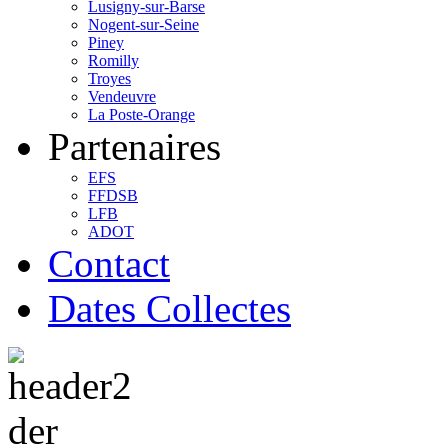
Lusigny-sur-Barse
Nogent-sur-Seine
Piney
Romilly
Troyes
Vendeuvre
La Poste-Orange
Partenaires
EFS
FFDSB
LFB
ADOT
Contact
Dates Collectes