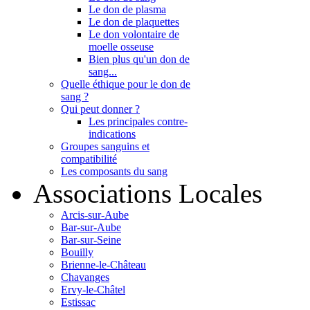
Le don de plasma
Le don de plaquettes
Le don volontaire de
moelle osseuse
Bien plus qu'un don de
sang...
Quelle éthique pour le don de
sang ?
Qui peut donner ?
Les principales contre-
indications
Groupes sanguins et
compatibilité
Les composants du sang
Associations Locales
Arcis-sur-Aube
Bar-sur-Aube
Bar-sur-Seine
Bouilly
Brienne-le-Château
Chavanges
Ervy-le-Châtel
Estissac