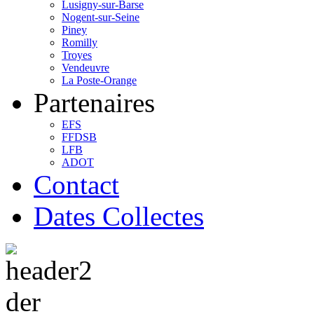
Lusigny-sur-Barse
Nogent-sur-Seine
Piney
Romilly
Troyes
Vendeuvre
La Poste-Orange
Partenaires
EFS
FFDSB
LFB
ADOT
Contact
Dates Collectes