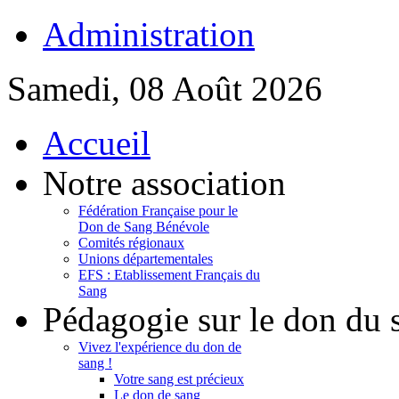
Administration
Samedi, 08 Août 2026
Accueil
Notre association
Fédération Française pour le
Don de Sang Bénévole
Comités régionaux
Unions départementales
EFS : Etablissement Français du
Sang
Pédagogie sur le don du 
Vivez l'expérience du don de
sang !
Votre sang est précieux
Le don de sang