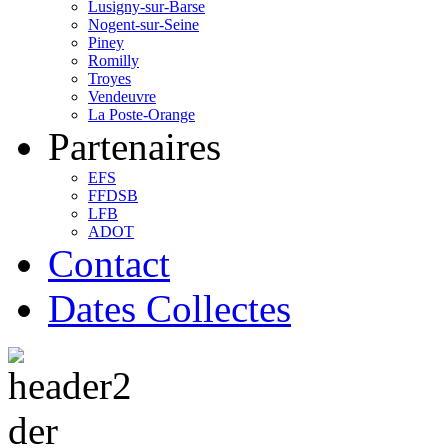
Lusigny-sur-Barse
Nogent-sur-Seine
Piney
Romilly
Troyes
Vendeuvre
La Poste-Orange
Partenaires
EFS
FFDSB
LFB
ADOT
Contact
Dates Collectes