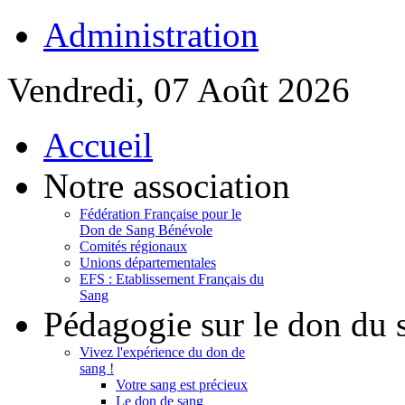
Administration
Vendredi, 07 Août 2026
Accueil
Notre association
Fédération Française pour le
Don de Sang Bénévole
Comités régionaux
Unions départementales
EFS : Etablissement Français du
Sang
Pédagogie sur le don du 
Vivez l'expérience du don de
sang !
Votre sang est précieux
Le don de sang