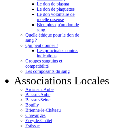
Le don de plasma
Le don de plaquettes
Le don volontaire de
moelle osseuse
Bien plus qu'un don de
sang...
Quelle éthique pour le don de
sang ?
Qui peut donner ?
Les principales contre-
indications
Groupes sanguins et
compatibilité
Les composants du sang
Associations Locales
Arcis-sur-Aube
Bar-sur-Aube
Bar-sur-Seine
Bouilly
Brienne-le-Château
Chavanges
Ervy-le-Châtel
Estissac